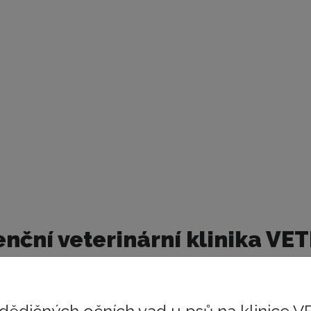
nční veterinární klinika VE
 Brno