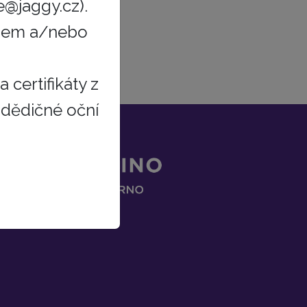
e@jaggy.cz).
obchodní
ipem a/nebo
 certifikáty z
 dědičné oční
ce