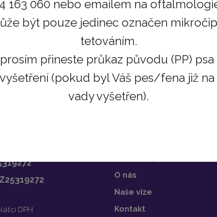
724 163 060 nebo emailem na oftalmologi
ůvodu jsme první volbou i pro veterináře a ostatní oborové 
ůže být pouze jedinec označen mikroč
tetováním.
prosím přineste průkaz původu (PP) psa a
vyšetření (pokud byl Váš pes/fena již na
vady vyšetřen).
turační údaje
Důležité informa
Domů
 Jaggy Brno s.r.o.
Náš tým
vská 5, Brno
Naše služby
5319272
O nás
Z25319272
Naše vize
Kontakt
látci DPH