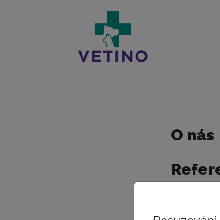
O nás
Refere
Jaggy