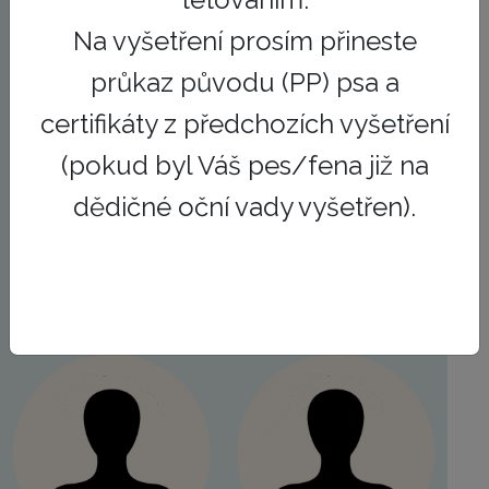
Na vyšetření prosím přineste
průkaz původu (PP) psa a
Gabriela
Gabriela Šedivá
Serafinová, DiS.
certifikáty z předchozích vyšetření
Veterinární asistentka
Veterinární asistentka
(pokud byl Váš pes/fena již na
Fyzioterapeutická asistentka
Hospitalizační asistentka
dědičné oční vady vyšetřen).
Vrchní sestra
serafinova@jaggy.cz
sediva@jaggy.cz