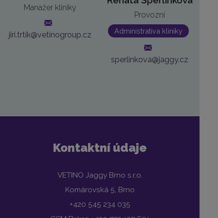
Manažer kliniky
Provozní
Administrativa kliniky
jiri.trtik@vetinogroup.cz
sperlinkova@jaggy.cz
Kontaktní údaje
VETINO Jaggy Brno s.r.o.
Komárovská 5, Brno
+420 545 234 035