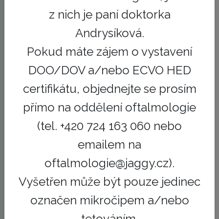
z nich je paní doktorka
Lenka Brzobohatá,
Bc. Iva Bukovjanová
Andrysíková.
CertCAAPR
Veterinární asistentka
Pokud máte zájem o vystavení
Veterinární asistentka
Anesteziologická asistentka
DOO/DOV a/nebo ECVO HED
Vrchní sestra
certifikátu, objednejte se prosím
bukovjanova@jaggy.cz
Fyzioterapeutická asistentka
přímo na oddělení oftalmologie
brzobohata@jaggy.cz
(tel. +420 724 163 060 nebo
emailem na
oftalmologie@jaggy.cz).
Vyšetřen může být pouze jedinec
označen mikročipem a/nebo
tetováním.