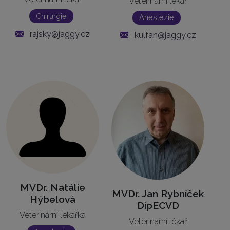
Veterinární lékař
Chirurgie
Anestezie
rajsky@jaggy.cz
kulfan@jaggy.cz
MVDr. Natálie
MVDr. Jan Rybníček
Hýbelová
DipECVD
Veterinární lékařka
Veterinární lékař