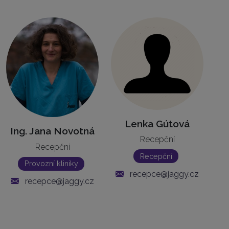
Lenka Gútová
Ing. Jana Novotná
Recepční
Recepční
Recepční
Provozní kliniky
recepce@jaggy.cz
recepce@jaggy.cz