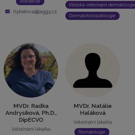
Anestezie
Klinická veterinární dermatologi
hybelova@jaggy.cz
Dermatohistopatologie
MVDr. Radka
MVDr. Natálie
Andrysíková, Ph.D.,
Haláková
DipECVO
Veterinární lékařka
Veterinární lékařka
Stomatologie