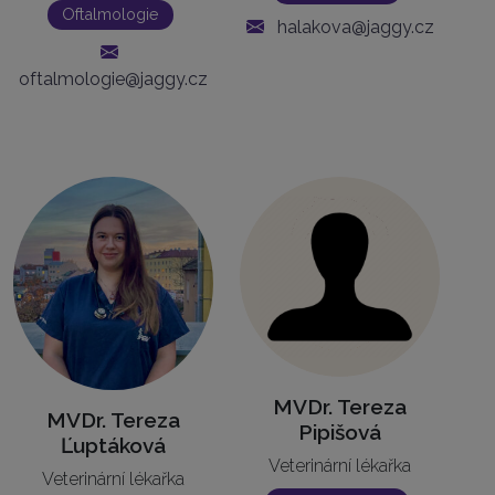
Oftalmologie
halakova@jaggy.cz
oftalmologie@jaggy.cz
MVDr. Tereza
MVDr. Tereza
Pipišová
Ľuptáková
Veterinární lékařka
Veterinární lékařka