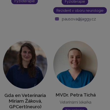
Fyzioterapie
Fyzioterapie
Rezident v oboru neurologie
pausova@jaggy.cz
MVDr. Petra Tichá
Gda en Veterinaria
Miriam Žáková,
Veterinární lékařka
GPCert(neuro)