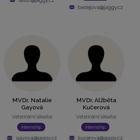
lasso@jaggy.cz
bedejova@jaggy.cz
MVDr. Natalie
MVDr. Alžběta
Gayová
Kučerová
Veterinární lékařka
Veterinární lékařka
Internship
Internship
gayova@jaggy.cz
kucerova@jaggy.cz