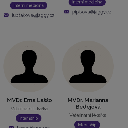
Interní medicína
Interní medicína
pipisova@jaggy.cz
luptakova@jaggy.cz
MVDr. Ema Laššo
MVDr. Marianna
Bedejová
Veterinární lékařka
Veterinární lékařka
Internship
Internship