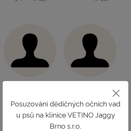
MVDr. Viktória
MVDr. Jana
Rusnáková
Kellerová
Veterinární lékařka
Veterinární lékařka
Posuzování dědičných očních vad
Internship
Internship
u psů na klinice VETINO Jaggy
rusnakova@jaggy.cz
kellerova@jaggy.cz
Brno s.r.o.