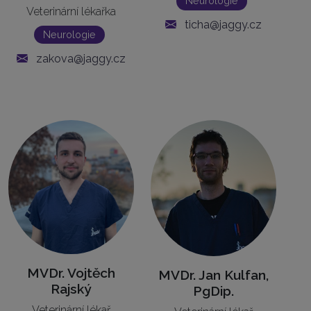
Neurologie
Veterinární lékařka
ticha@jaggy.cz
Neurologie
zakova@jaggy.cz
MVDr. Vojtěch
MVDr. Jan Kulfan,
Rajský
PgDip.
Veterinární lékař