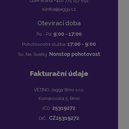
GSM Brána +420 775 157 691
klinika@jaggy.cz
Otevírací doba
9:00 - 17:00
Po - Pá:
17:00 - 9:00
Pohotovostní služba:
Nonstop pohotovost
So, Ne, Svátky:
Fakturační údaje
VETINO Jaggy Brno s.r.o.
Komárovská 5, Brno
25319272
IČO:
CZ25319272
DIČ.: