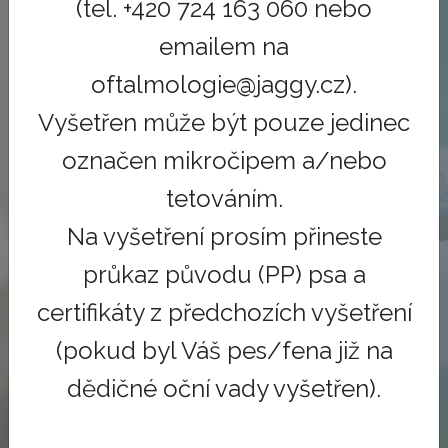
(tel. +420 724 163 060 nebo
emailem na
oftalmologie@jaggy.cz).
První volba zákazníků a
veterinářů
Vyšetřen může být pouze jedinec
označen mikročipem a/nebo
VETINO je profesionální servisní platforma,
tetováním.
která buduje síť specializovaných veterinárních
Na vyšetření prosím přineste
klinik v České republice.
průkaz původu (PP) psa a
certifikáty z předchozích vyšetření
Kontakt
(pokud byl Váš pes/fena již na
dědičné oční vady vyšetřen).