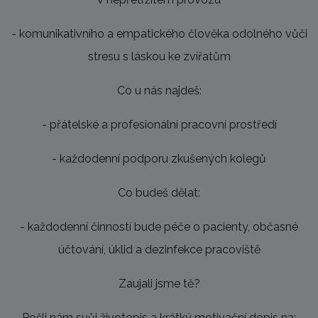
- komunikativního a empatického člověka odolného vůči
stresu s láskou ke zvířatům
Co u nás najdeš:
- přátelské a profesionální pracovní prostředí
- každodenní podporu zkušených kolegů
Co budeš dělat:
- každodenní činností bude péče o pacienty, občasné
účtování, úklid a dezinfekce pracoviště
Zaujali jsme tě?
Pošli nám svůj životopis a krátký motivační dopis na: