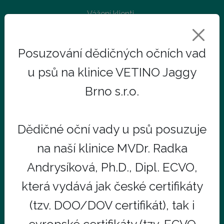
Vážení klienti,
pro Vaše parkování máme stále zajištěné 2 parkovací
Posuzování dědičných očních vad
místa v areálu Autoservisu naproti vstupu do kliniky, více
u psů na klinice VETINO Jaggy
informací a mapku umístění parkovacích míst najdete po
kliknutí na tlačítko INFO. Místa jsou označena cedulkou a
Brno s.r.o.
parkování je omezeno na dobu 60 minut (k vyřízení
základních náležitostí příjmu pacienta). Poté Vás žádáme
Dědičné oční vady u psů posuzuje
o uvolnění místa pro dalšího klienta.
na naší klinice MVDr. Radka
Andrysíková, Ph.D., Dipl. ECVO,
která vydává jak české certifikáty
Vážení klienti,
(tzv. DOO/DOV certifikát), tak i
veškeré veterinární služby jsou stále v původní budově
č.p. 5 (pohotovost, neurologie, interna, chirurgie,