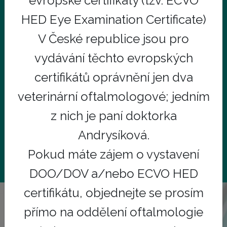
evropské certifikáty (tzv. ECVO
rehabilitace). Na budově č.p. 10 se nachází pouze
HED Eye Examination Certificate)
oftalmologie a stomatologie.
V České republice jsou pro
Děkujeme za pochopení.
vydávání těchto evropských
certifikátů oprávnění jen dva
veterinární oftalmologové; jedním
z nich je paní doktorka
Andrysíková.
INFO
Pokud máte zájem o vystavení
DOO/DOV a/nebo ECVO HED
certifikátu, objednejte se prosím
přímo na oddělení oftalmologie