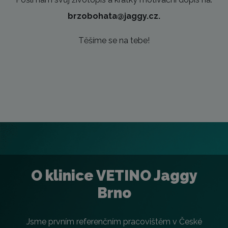
brzobohata@jaggy.cz.
Těšíme se na tebe!
O klinice VETINO Jaggy
Brno
Jsme prvním referenčním pracovištěm v České