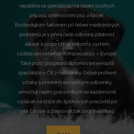
republice se specializací na řešení složitých
případů onemocnění psů a koček.
Rozhodujícím faktorem při řešení medicinských
problémů je v první řadě odborná zdatnost
lékaře, a proto ctíme jednotný systém
vzdělávání veterinárních specialistů v Evropě.
Také proto jsou jediní diplomovaní evropští
specialisté v ČR z naší kliniky. Dobré profesní
vztahy s předními evropskými odborníky
umožňují našim pracovníkům se každoročně
vydávat na stáže do špičkových pracovišť po
celé Evropě a zlepšovat tak svoji kvalifikaci.