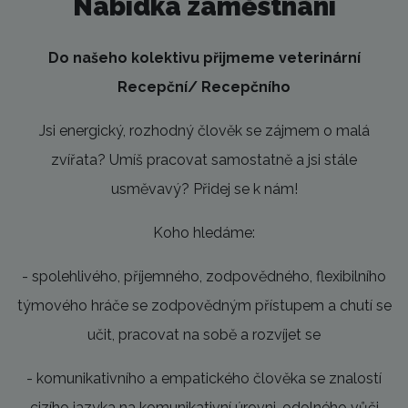
Nabídka zaměstnání
Do našeho kolektivu přijmeme veterinární
Recepční/ Recepčního
Jsi energický, rozhodný člověk se zájmem o malá
zvířata? Umíš pracovat samostatně a jsi stále
usměvavý? Přidej se k nám!
Koho hledáme:
- spolehlivého, příjemného, zodpovědného, flexibilního
týmového hráče se zodpovědným přístupem a chutí se
učit, pracovat na sobě a rozvíjet se
- komunikativního a empatického člověka se znalostí
cizího jazyka na komunikativní úrovni, odolného vůči