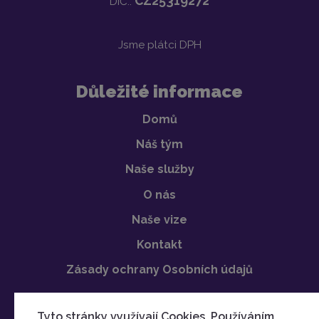
CZ25319272
DIČ.:
Jsme plátci DPH
Důležité informace
Domů
Náš tým
Naše služby
O nás
Naše vize
Kontakt
Zásady ochrany Osobních údajů
Tyto stránky využívají Cookies. Používáním