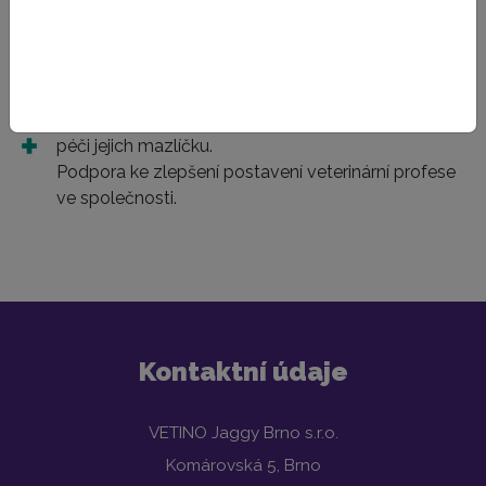
režimů a zefektivnit tak aktuálně neúnosnou zátěž
pracovišť poskytujících tento servis.
Jednotný, vysoce pro – zákaznický přístup k
zákazníkům, jejich edukace o zdraví a veterinární
péči jejich mazlíčku.
Podpora ke zlepšení postavení veterinární profese
ve společnosti.
Kontaktní údaje
VETINO Jaggy Brno s.r.o.
Komárovská 5, Brno