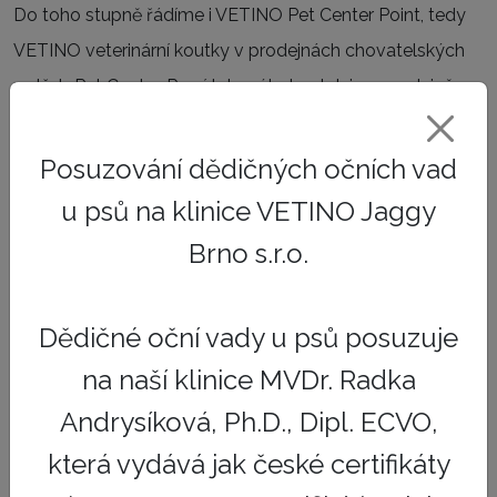
Do toho stupně řádíme i VETINO Pet Center Point, tedy
VETINO veterinární koutky v prodejnách chovatelských
potřeb Pet Center. První takovýto koutek je v prodejně
Brno Slatina, ulice Řípská.
Posuzování dědičných očních vad
Druhý stupeň veterinárních klinik
u psů na klinice VETINO Jaggy
Daný stupeň pokrývá nejen preventivní, ale i
Brno s.r.o.
specializované úkony. Realizace specializovaných úkonů
je možná díky profesní odbornosti a technickému zázemí.
Tento typ pracoviště odpovídá tradičnímu vnímání
Dědičné oční vady u psů posuzuje
veterinární kliniky zákazníkem.
na naší klinice MVDr. Radka
Třetí stupeň veterinární klinik
Andrysíková, Ph.D., Dipl. ECVO,
Zahrnuje vysoce specializovaná pracoviště, která mají
která vydává jak české certifikáty
nejvyšší míru oborových znalostí, infrastrukturního