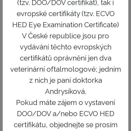
(tzv. DOO/DOV certifikát), tak i
zázemí a technologického vybavení. Tento typ
evropské certifikáty (tzv. ECVO
pracoviště vykonává specializované úkony dle
HED Eye Examination Certificate)
požadavků lékařů z prvního a druhého stupně a následně
se klient a pacient vrací ke svému původnímu lékaři.
V České republice jsou pro
Tento systém umožňuje vyšší profesionalizaci
vydávání těchto evropských
veterinárních služeb, jako i zvýšení provozní efektivity
certifikátů oprávnění jen dva
jednotlivých klinik na trhu.
veterinární oftalmologové; jedním
Jak konkrétně postupujeme v
z nich je paní doktorka
realizování vize společnosti
Andrysíková.
VETINO?
Pokud máte zájem o vystavení
DOO/DOV a/nebo ECVO HED
Vytváříme Lékařskou radu, která se stane garantem
udržení kvality služeb a pracovních postupů napříč
certifikátu, objednejte se prosím
všemi veterinárními klinikami. Respektuje a