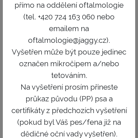
implementuje nejnovější trendy v rozvoji medicíny i
přímo na oddělení oftalmologie
technologií.
(tel. +420 724 163 060 nebo
Nasazení digitálních řešení pro efektivní provoz a
emailem na
řízení, které umožní zjednodušit každodenní provoz
oftalmologie@jaggy.cz).
kliniky veterinářům.
Vyšetřen může být pouze jedinec
Spuštění systému náboru a následné edukace
veterinárních lékařů s představením dlouhodobé
označen mikročipem a/nebo
perspektivy pro zaměstnance, která bude fungovat
tetováním.
jako stabilizační prvek celé skupiny.
Na vyšetření prosím přineste
Díky plánovanému rozvoji jednotlivých veterinárních
průkaz původu (PP) psa a
klinik v síti umožnit efektivní systém investic do
vybavení a technologií a pomocí stáží a výměny
certifikáty z předchozích vyšetření
zaměstnanců v rámci skupiny s cílem zvyšovat
odbornou úroveň na všech pracovištích.
(pokud byl Váš pes/fena již na
dědičné oční vady vyšetřen).
Vypracovat jednotný systém pohotovostních